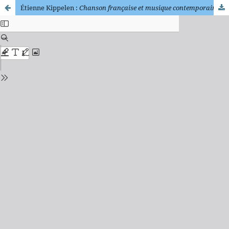
Étienne Kippelen :
Chanson française et musique contemporaine.
Aix-en-Provence : Presses universitaires de Provence, 2020. ISBN 9791032002636. 190 pages.